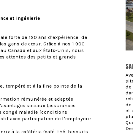
nce et ingénierie
ale forte de 120 ans d'expérience, de
 des gens de cœur. Grâce à nos 1 900
 au Canada et aux États-Unis, nous
 attentes des petits et grands
SA
Ave
si
 tempéré et à la fine pointe de la
de
da
ret
ormation rémunérée et adaptée
de 
’avantages sociaux (assurances
et
e congé maladie [conditions
glu
ctif avec participation de l’employeur
Qué
De
rix à la cafétéria (café, thé, biscuits