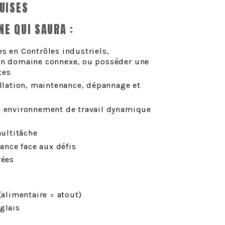
UISES
E QUI SAURA :
s en Contrôles industriels,
 un domaine connexe, ou posséder une
tes
allation, maintenance, dépannage et
n environnement de travail dynamique
multitâche
rance face aux défis
rées
(alimentaire = atout)
glais