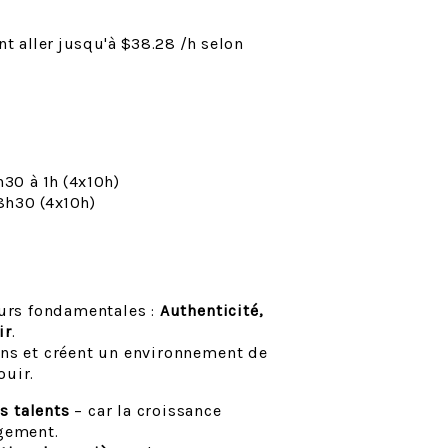
nt aller jusqu'à
$38.28
/h selon
h30 à 1h (4x10h)
 8h30 (4x10h)
eurs fondamentales :
Authenticité,
ir
.
ons et créent un environnement de
ouir.
s talents
– car la croissance
gement.