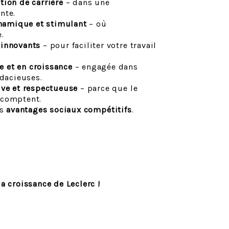
tion de carrière
– dans une
nte.
namique et stimulant
– où
.
 innovants
– pour faciliter votre travail
 et en croissance
– engagée dans
udacieuses.
ive et respectueuse
– parce que le
l comptent.
es
avantages sociaux compétitifs
.
a croissance de Leclerc !