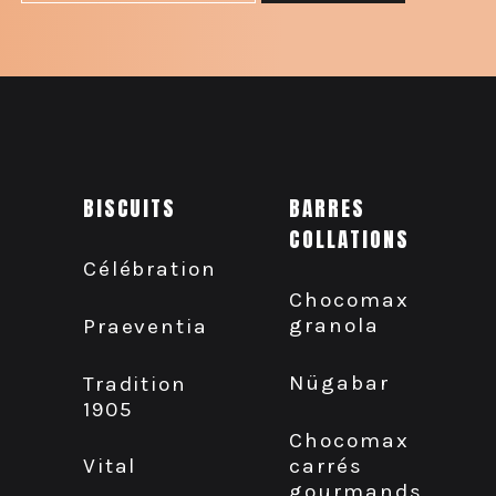
BISCUITS
BARRES
COLLATIONS
Célébration
Chocomax
granola
Praeventia
Nügabar
Tradition
1905
Chocomax
carrés
Vital
gourmands