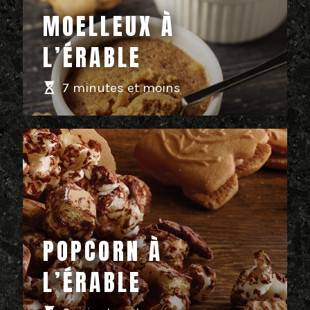
MOELLEUX À
L’ÉRABLE
7 minutes et moins
POPCORN À
L’ÉRABLE