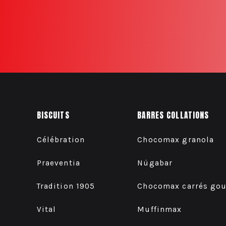
BISCUITS
BARRES COLLATIONS
Célébration
Chocomax granola
Praeventia
Nügabar
Tradition 1905
Chocomax carrés go
Vital
Muffinmax